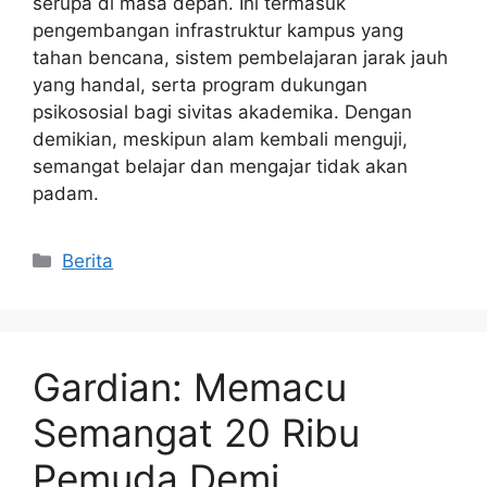
serupa di masa depan. Ini termasuk
pengembangan infrastruktur kampus yang
tahan bencana, sistem pembelajaran jarak jauh
yang handal, serta program dukungan
psikososial bagi sivitas akademika. Dengan
demikian, meskipun alam kembali menguji,
semangat belajar dan mengajar tidak akan
padam.
Kategori
Berita
Gardian: Memacu
Semangat 20 Ribu
Pemuda Demi