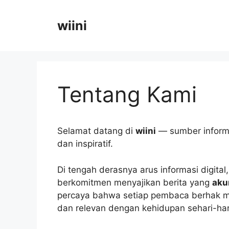
Langsung
ke
wiini
isi
Tentang Kami
Selamat datang di
wiini
— sumber informas
dan inspiratif.
Di tengah derasnya arus informasi digital
berkomitmen menyajikan berita yang
aku
percaya bahwa setiap pembaca berhak me
dan relevan dengan kehidupan sehari-har