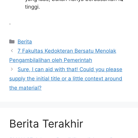
tinggi.
.
Kategori
Berita
7 Fakultas Kedokteran Bersatu Menolak
Pengambilalihan oleh Pemerintah
Sure, I can aid with that! Could you please
supply the initial title or a little context around
the material?
Berita Terakhir